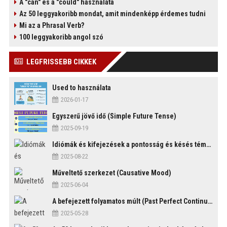
A "can" és a "could" használata
Az 50 leggyakoribb mondat, amit mindenképp érdemes tudni
Mi az a Phrasal Verb?
100 leggyakoribb angol szó
)
LEGFRISSEBB CIKKEK
Used to használata
2026-01-17
Egyszerű jövő idő (Simple Future Tense)
2025-09-19
Idiómák és kifejezések a pontosság és késés témakörében
2025-08-22
Műveltető szerkezet (Causative Mood)
2025-06-04
A befejezett folyamatos múlt (Past Perfect Continuous Tense)
2025-05-28