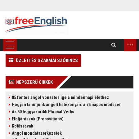
...
ÜZLETI ÉS SZAKMAI SZÓKINCS
)
NÉPSZERŰ CIKKEK
85 fontos angol vonzatos ige a mindennapi élethez
Hogyan tanuljunk angolt hatékonyan: a 75 napos módszer
Az 50 leggyakoribb Phrasal Verbs
Elöljárószók (Prepositions)
Kötőszavak
Angol mondatszerkezetek