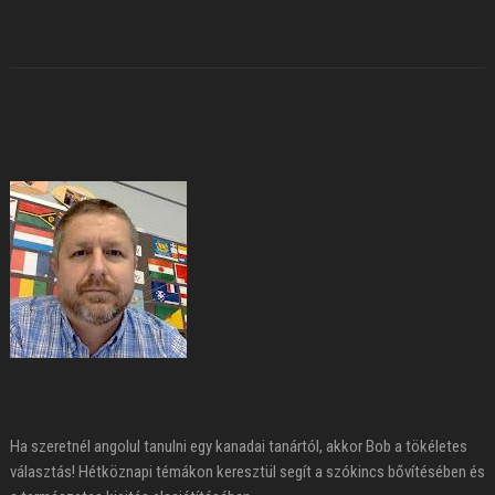
Ha szeretnél angolul tanulni egy kanadai tanártól, akkor Bob a tökéletes
választás! Hétköznapi témákon keresztül segít a szókincs bővítésében és