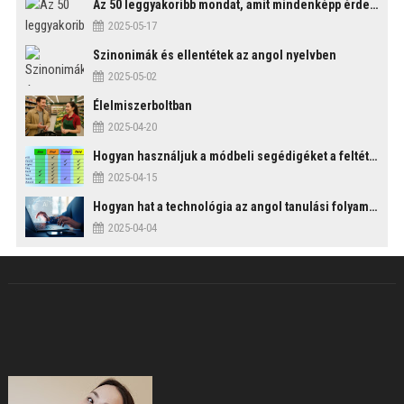
Az 50 leggyakoribb mondat, amit mindenképp érdemes tudni
2025-05-17
Szinonimák és ellentétek az angol nyelvben
2025-05-02
Élelmiszerboltban
2025-04-20
Hogyan használjuk a módbeli segédigéket a feltételes mondatszerkezetekben?
2025-04-15
Hogyan hat a technológia az angol tanulási folyamatokra?
2025-04-04