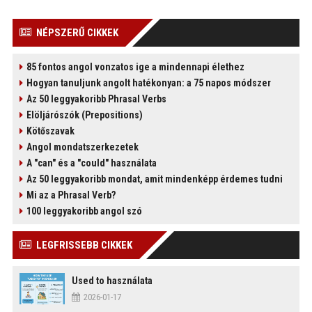
NÉPSZERŰ CIKKEK
85 fontos angol vonzatos ige a mindennapi élethez
)
Hogyan tanuljunk angolt hatékonyan: a 75 napos módszer
Az 50 leggyakoribb Phrasal Verbs
Elöljárószók (Prepositions)
Kötőszavak
Angol mondatszerkezetek
A "can" és a "could" használata
Az 50 leggyakoribb mondat, amit mindenképp érdemes tudni
Mi az a Phrasal Verb?
100 leggyakoribb angol szó
LEGFRISSEBB CIKKEK
Used to használata
2026-01-17