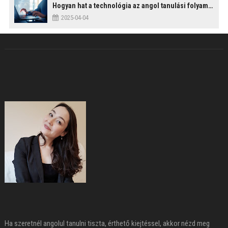
Hogyan hat a technológia az angol tanulási folyamatokra?
2025-04-04
Ha szeretnél angolul tanulni tiszta, érthető kiejtéssel, akkor nézd meg