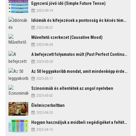
Egyszerű jövő idő (Simple Future Tense)
2025-09-19
Idiómák és kifejezések a pontosság és késés témakörében
2025-08-22
Műveltető szerkezet (Causative Mood)
2025-06-04
A befejezett folyamatos múlt (Past Perfect Continuous Tense)
2025-05-28
Az 50 leggyakoribb mondat, amit mindenképp érdemes tudni
2025-05-17
Szinonimák és ellentétek az angol nyelvben
2025-05-02
Élelmiszerboltban
2025-04-20
Hogyan használjuk a módbeli segédigéket a feltételes mondatszerkezetekben?
2025-04-15