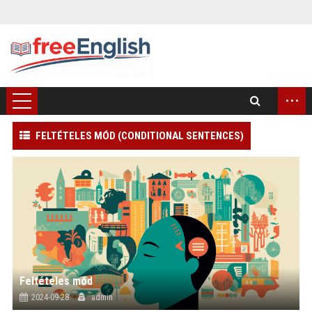
...
FELTÉTELES MÓD (CONDITIONAL SENTENCES)
)
Feltételes mód
2024-09-28
admin