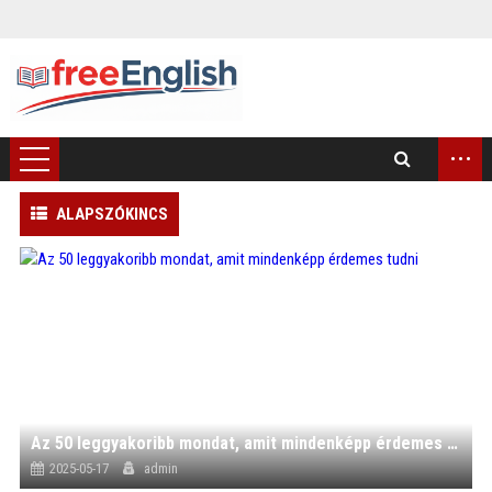
...
ALAPSZÓKINCS
)
Az 50 leggyakoribb mondat, amit mindenképp érdemes tudni
2025-05-17
admin