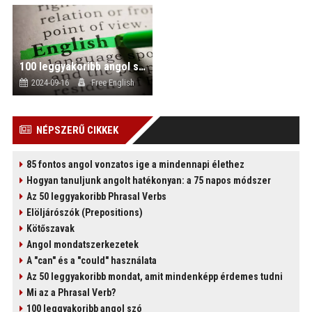
100 leggyakoribb angol szó
)
2024-09-16
Free English
NÉPSZERŰ CIKKEK
85 fontos angol vonzatos ige a mindennapi élethez
Hogyan tanuljunk angolt hatékonyan: a 75 napos módszer
Az 50 leggyakoribb Phrasal Verbs
Elöljárószók (Prepositions)
Kötőszavak
Angol mondatszerkezetek
A "can" és a "could" használata
Az 50 leggyakoribb mondat, amit mindenképp érdemes tudni
Mi az a Phrasal Verb?
100 leggyakoribb angol szó