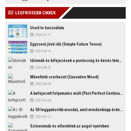
LEGFRISSEBB CIKKEK
Used to használata
2026-01-17
Egyszerű jövő idő (Simple Future Tense)
2025-09-19
Idiómák és kifejezések a pontosság és késés témakörében
2025-08-22
Műveltető szerkezet (Causative Mood)
2025-06-04
A befejezett folyamatos múlt (Past Perfect Continuous Tense)
2025-05-28
Az 50 leggyakoribb mondat, amit mindenképp érdemes tudni
2025-05-17
Szinonimák és ellentétek az angol nyelvben