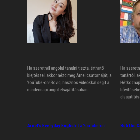
Ha szeretnél angolul tanulni tiszta, érthető
Ha szeretn
kiejtéssel, akkor nézd meg Arnel csatornáját, a
tanártól, a
YouTube-on! Rövid, hasznos videókkal segít a
Hétköznapi
mindennapi angol elsajátításában.
bővítésébe
elsajátítás
Arnel's Everyday English
-t a YouTube-on!
Bob the C