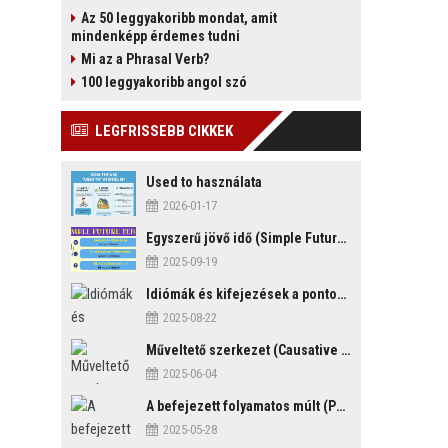
Az 50 leggyakoribb mondat, amit
mindenképp érdemes tudni
Mi az a Phrasal Verb?
100 leggyakoribb angol szó
LEGFRISSEBB CIKKEK
Used to használata
2026-01-17
Egyszerű jövő idő (Simple Future Tense)
2025-09-19
Idiómák és kifejezések a pontosság és késés témakörében
2025-08-22
Műveltető szerkezet (Causative Mood)
2025-06-04
A befejezett folyamatos múlt (Past Perfect Continuous Tense)
2025-05-28