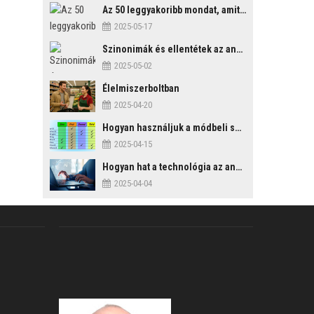
Az 50 leggyakoribb mondat, amit mindenképp érdemes tudni
2025-05-17
Szinonimák és ellentétek az angol nyelvben
2025-05-02
Élelmiszerboltban
2025-04-20
Hogyan használjuk a módbeli segédigéket a feltételes mondatszerkezetekben?
2025-04-15
Hogyan hat a technológia az angol tanulási folyamatokra?
2025-04-04