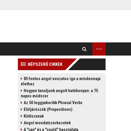
...
NÉPSZERŰ CIKKEK
85 fontos angol vonzatos ige a mindennapi
élethez
Hogyan tanuljunk angolt hatékonyan: a 75
napos módszer
Az 50 leggyakoribb Phrasal Verbs
Elöljárószók (Prepositions)
Kötőszavak
Angol mondatszerkezetek
A "can" és a "could" használata