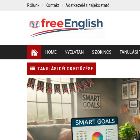
Rólunk
Kontakt
Adatkezelési tájékoztató
HOME
NYELVTAN
SZÓKINCS
TANULÁSI 
TANULÁSI CÉLOK KITŰZÉSE