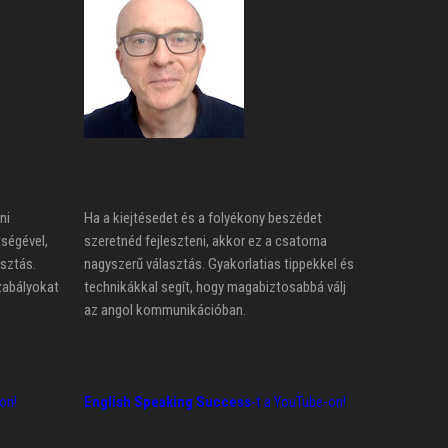
ni
Ha a kiejtésedet és a folyékony beszédet
tségével,
szeretnéd fejleszteni, akkor ez a csatorna
asztás.
nagyszerű választás. Gyakorlatias tippekkel és
zabályokat
technikákkal segít, hogy magabiztosabbá válj
az angol kommunikációban.
on!
English Speaking Success
-t a YouTube-on!