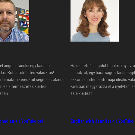
él angolul tanulni egy kanadai
Ha szeretnél angolul tanulni a nyelvta
kkor Bob a tökéletes választás!
alapoktól, egy barátságos tanár segí
 témákon keresztül segít a szókincs
akkor Jennifer csatornája ideális vál
n és a természetes kiejtés
Kiválóan magyarázza el a nyelvtani s
ában.
és a kiejtést.
anadian-t
a YouTube-on!
English with Jennifer
-t a YouTube-