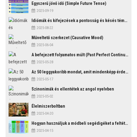
Egyszerű jövő idő (Simple Future Tense)
2025-09-19
Idiómák és kifejezések a pontosság és késés témakörében
2025-08-22
Műveltető szerkezet (Causative Mood)
2025-06-04
A befejezett folyamatos múlt (Past Perfect Continuous Tense)
2025-05-28
Az 50 leggyakoribb mondat, amit mindenképp érdemes tudni
2025-05-17
Szinonimák és ellentétek az angol nyelvben
2025-05-02
Élelmiszerboltban
2025-04-20
Hogyan használjuk a módbeli segédigéket a feltételes mondatszerkezetekben?
2025-04-15