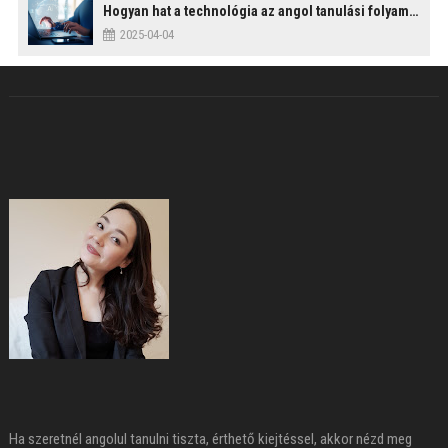
Hogyan hat a technológia az angol tanulási folyamatokra?
2025-04-04
Ha szeretnél angolul tanulni tiszta, érthető kiejtéssel, akkor nézd meg