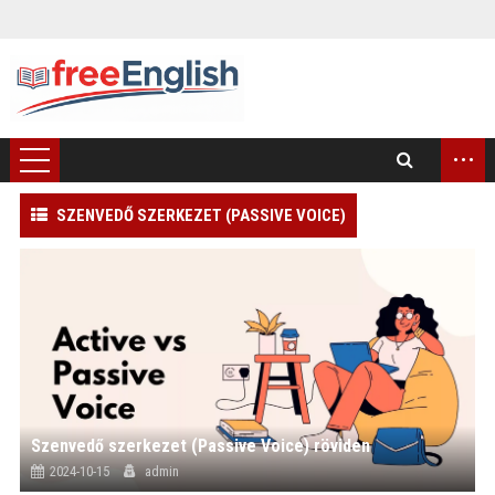
...
SZENVEDŐ SZERKEZET (PASSIVE VOICE)
)
Szenvedő szerkezet (Passive Voice) röviden
2024-10-15
admin