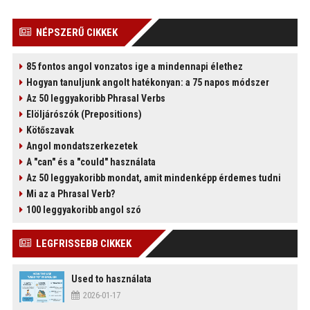
NÉPSZERŰ CIKKEK
85 fontos angol vonzatos ige a mindennapi élethez
)
Hogyan tanuljunk angolt hatékonyan: a 75 napos módszer
Az 50 leggyakoribb Phrasal Verbs
Elöljárószók (Prepositions)
Kötőszavak
Angol mondatszerkezetek
A "can" és a "could" használata
Az 50 leggyakoribb mondat, amit mindenképp érdemes tudni
Mi az a Phrasal Verb?
100 leggyakoribb angol szó
LEGFRISSEBB CIKKEK
Used to használata
2026-01-17