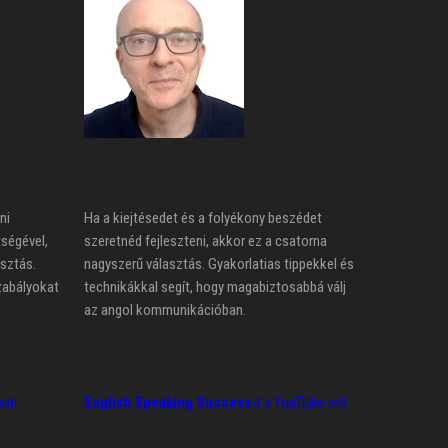
ni
Ha a kiejtésedet és a folyékony beszédet
tségével,
szeretnéd fejleszteni, akkor ez a csatorna
asztás.
nagyszerű választás. Gyakorlatias tippekkel és
zabályokat
technikákkal segít, hogy magabiztosabbá válj
az angol kommunikációban.
on!
English Speaking Success
-t a YouTube-on!