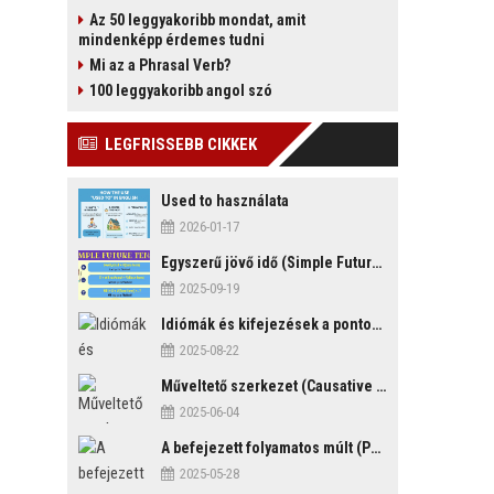
Az 50 leggyakoribb mondat, amit
mindenképp érdemes tudni
Mi az a Phrasal Verb?
100 leggyakoribb angol szó
LEGFRISSEBB CIKKEK
Used to használata
2026-01-17
Egyszerű jövő idő (Simple Future Tense)
2025-09-19
Idiómák és kifejezések a pontosság és késés témakörében
2025-08-22
Műveltető szerkezet (Causative Mood)
2025-06-04
A befejezett folyamatos múlt (Past Perfect Continuous Tense)
2025-05-28