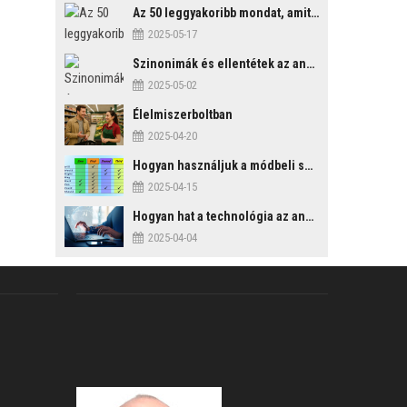
Az 50 leggyakoribb mondat, amit mindenképp érdemes tudni
2025-05-17
Szinonimák és ellentétek az angol nyelvben
2025-05-02
Élelmiszerboltban
2025-04-20
Hogyan használjuk a módbeli segédigéket a feltételes mondatszerkezetekben?
2025-04-15
Hogyan hat a technológia az angol tanulási folyamatokra?
2025-04-04