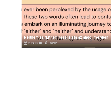
Neither" és "Either" használata az angol nyelvben
2024-09-10
admin