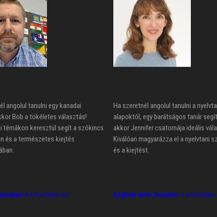
él angolul tanulni egy kanadai
Ha szeretnél angolul tanulni a nyelvta
kkor Bob a tökéletes választás!
alapoktól, egy barátságos tanár segí
 témákon keresztül segít a szókincs
akkor Jennifer csatornája ideális vál
n és a természetes kiejtés
Kiválóan magyarázza el a nyelvtani s
ában.
és a kiejtést.
anadian-t
a YouTube-on!
English with Jennifer
-t a YouTube-