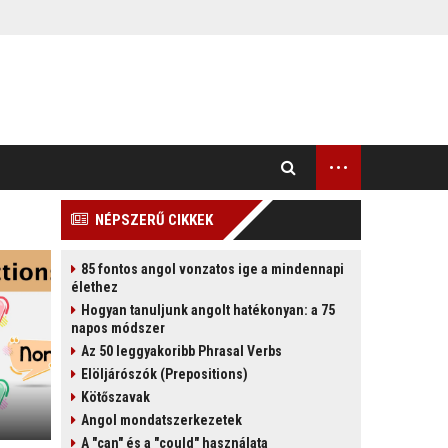
...
NÉPSZERŰ CIKKEK
85 fontos angol vonzatos ige a mindennapi
élethez
Hogyan tanuljunk angolt hatékonyan: a 75
napos módszer
Az 50 leggyakoribb Phrasal Verbs
Elöljárószók (Prepositions)
Kötőszavak
Angol mondatszerkezetek
A "can" és a "could" használata