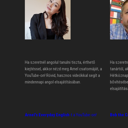
Ha szeretnél angolul tanulni tiszta, érthető
Ha szeretn
kiejtéssel, akkor nézd meg Arnel csatornáját, a
tanártól, a
YouTube-on! Rövid, hasznos videókkal segít a
Hétköznapi
mindennapi angol elsajátításában.
bővítésébe
elsajátítás
Arnel's Everyday English
-t a YouTube-on!
Bob the C