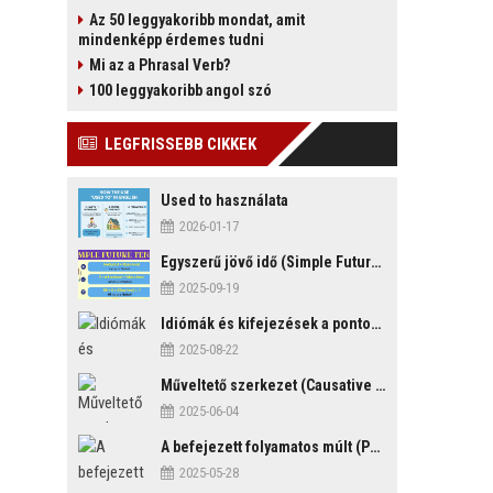
Az 50 leggyakoribb mondat, amit
mindenképp érdemes tudni
Mi az a Phrasal Verb?
100 leggyakoribb angol szó
LEGFRISSEBB CIKKEK
Used to használata
2026-01-17
Egyszerű jövő idő (Simple Future Tense)
2025-09-19
Idiómák és kifejezések a pontosság és késés témakörében
2025-08-22
Műveltető szerkezet (Causative Mood)
2025-06-04
A befejezett folyamatos múlt (Past Perfect Continuous Tense)
2025-05-28