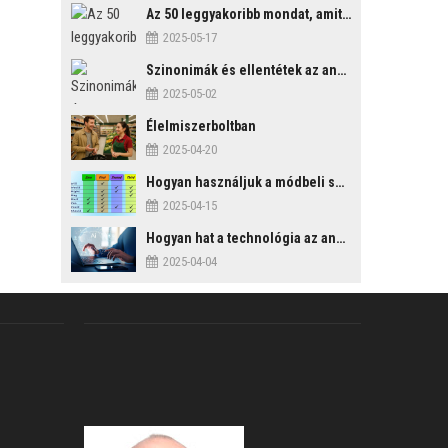
Az 50 leggyakoribb mondat, amit mindenképp érdemes tudni
2025-05-17
Szinonimák és ellentétek az angol nyelvben
2025-05-02
Élelmiszerboltban
2025-04-20
Hogyan használjuk a módbeli segédigéket a feltételes mondatszerkezetekben?
2025-04-15
Hogyan hat a technológia az angol tanulási folyamatokra?
2025-04-04