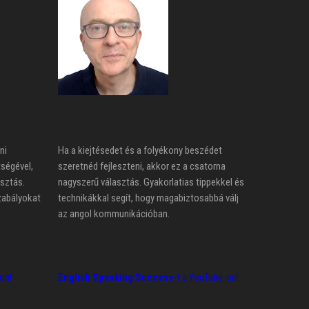
ni
Ha a kiejtésedet és a folyékony beszédet
tségével,
szeretnéd fejleszteni, akkor ez a csatorna
asztás.
nagyszerű választás. Gyakorlatias tippekkel és
zabályokat
technikákkal segít, hogy magabiztosabbá válj
az angol kommunikációban.
on!
English Speaking Success
-t a YouTube-on!