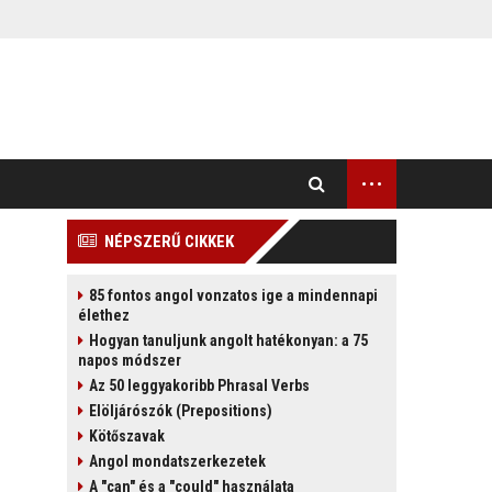
...
NÉPSZERŰ CIKKEK
85 fontos angol vonzatos ige a mindennapi
élethez
Hogyan tanuljunk angolt hatékonyan: a 75
napos módszer
Az 50 leggyakoribb Phrasal Verbs
Elöljárószók (Prepositions)
Kötőszavak
Angol mondatszerkezetek
A "can" és a "could" használata