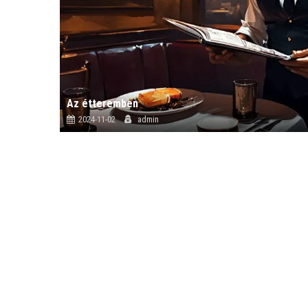
Az étteremben
2024-11-02
admin