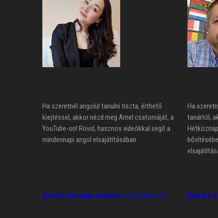
Ha szeretnél angolul tanulni tiszta, érthető
Ha szeretn
kiejtéssel, akkor nézd meg Arnel csatornáját, a
tanártól, a
YouTube-on! Rövid, hasznos videókkal segít a
Hétköznapi
mindennapi angol elsajátításában.
bővítésébe
elsajátítás
Arnel's Everyday English
-t a YouTube-on!
Bob the C