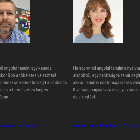
él angolul tanulni egy kanadai
Ha szeretnél angolul tanulni a nyelvta
kkor Bob a tökéletes választás!
alapoktól, egy barátságos tanár segí
 témákon keresztül segít a szókincs
akkor Jennifer csatornája ideális vál
n és a természetes kiejtés
Kiválóan magyarázza el a nyelvtani s
ában.
és a kiejtést.
anadian-t
a YouTube-on!
English with Jennifer
-t a YouTube-