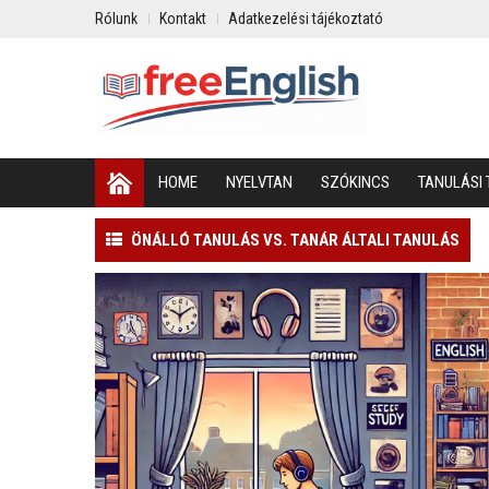
Rólunk
Kontakt
Adatkezelési tájékoztató
HOME
NYELVTAN
SZÓKINCS
TANULÁSI 
ÖNÁLLÓ TANULÁS VS. TANÁR ÁLTALI TANULÁS