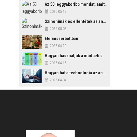
Az 50 leggyakoribb mondat, amit mindenképp érdemes tudni
2025-05-17
Szinonimák és ellentétek az angol nyelvben
2025-05-02
Élelmiszerboltban
2025-04-20
Hogyan használjuk a módbeli segédigéket a feltételes mondatszerkezetekben?
2025-04-15
Hogyan hat a technológia az angol tanulási folyamatokra?
2025-04-04