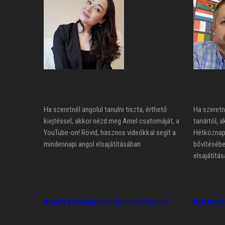
Ha szeretnél angolul tanulni tiszta, érthető
Ha szeretn
kiejtéssel, akkor nézd meg Arnel csatornáját, a
tanártól, a
YouTube-on! Rövid, hasznos videókkal segít a
Hétköznapi
mindennapi angol elsajátításában.
bővítésébe
elsajátítás
Arnel's Everyday English
-t a YouTube-on!
Bob the C