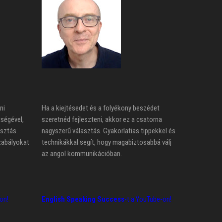
ni
Ha a kiejtésedet és a folyékony beszédet
tségével,
szeretnéd fejleszteni, akkor ez a csatorna
asztás.
nagyszerű választás. Gyakorlatias tippekkel és
zabályokat
technikákkal segít, hogy magabiztosabbá válj
az angol kommunikációban.
on!
English Speaking Success
-t a YouTube-on!