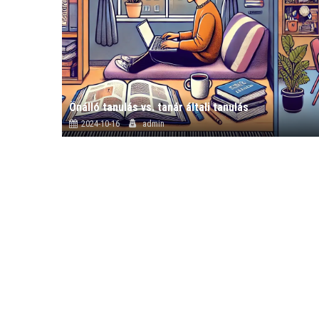
Önálló tanulás vs. tanár általi tanulás
2024-10-16
admin