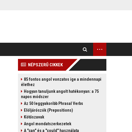
...
NÉPSZERŰ CIKKEK
85 fontos angol vonzatos ige a mindennapi
élethez
Hogyan tanuljunk angolt hatékonyan: a 75
napos módszer
Az 50 leggyakoribb Phrasal Verbs
Elöljárószók (Prepositions)
Kötőszavak
Angol mondatszerkezetek
A "can" és a "could" használata