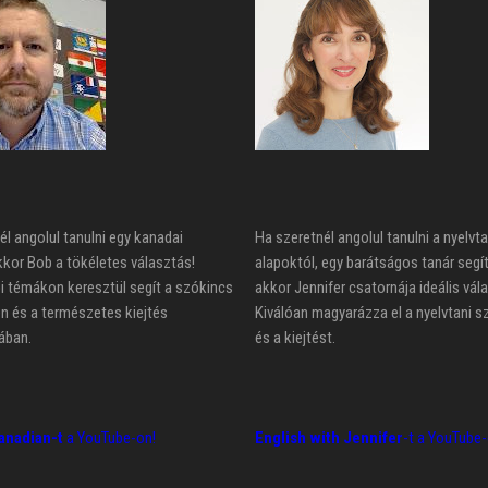
él angolul tanulni egy kanadai
Ha szeretnél angolul tanulni a nyelvta
kkor Bob a tökéletes választás!
alapoktól, egy barátságos tanár segí
 témákon keresztül segít a szókincs
akkor Jennifer csatornája ideális vál
n és a természetes kiejtés
Kiválóan magyarázza el a nyelvtani s
ában.
és a kiejtést.
anadian-t
a YouTube-on!
English with Jennifer
-t a YouTube-