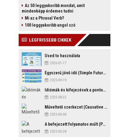
Az 50 leggyakoribb mondat, amit
mindenképp érdemes tudni
Mi az a Phrasal Verb?
100 leggyakoribb angol szó
LEGFRISSEBB CIKKEK
Used to használata
2026-01-17
Egyszerű jövő idő (Simple Future Tense)
2025-09-19
Idiómák és kifejezések a pontosság és késés témakörében
2025-08-22
Műveltető szerkezet (Causative Mood)
2025-06-04
A befejezett folyamatos múlt (Past Perfect Continuous Tense)
2025-05-28